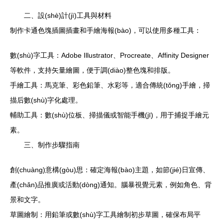
二、設(shè)計(jì)工具與材料
制作卡通色塊插圖插畫和手繪海報(bào)，可以使用多種工具：
數(shù)字工具：Adobe Illustrator、Procreate、Affinity Designer
等軟件，支持矢量繪圖，便于調(diào)整色塊和排版。
手繪工具：馬克筆、彩色鉛筆、水彩等，適合傳統(tǒng)手繪，掃
描后數(shù)字化處理。
輔助工具：數(shù)位板、掃描儀或智能手機(jī)，用于捕捉手繪元
素。
三、制作步驟指南
創(chuàng)意構(gòu)思：確定海報(bào)主題，如節(jié)日宣傳、
產(chǎn)品推廣或活動(dòng)通知。腦暴視覺元素，例如角色、背
景和文字。
草圖繪制：用鉛筆或數(shù)字工具繪制初步草圖，確保布局平