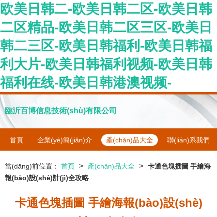
欧美日韩二-欧美日韩二区-欧美日韩
二区精品-欧美日韩二区三区-欧美日
韩二三区-欧美日韩福利-欧美日韩福
利大片-欧美日韩福利视频-欧美日韩
福利在线-欧美日韩港澳视频-
臨沂百博信息技術(shù)有限公司
首頁
企業(yè)簡(jiǎn)介
產(chǎn)品大全
聯(lián)系我們
>
>
當(dāng)前位置：
首頁
產(chǎn)品大全
卡通色塊插圖 手繪海
報(bào)設(shè)計(jì)全攻略
卡通色塊插圖 手繪海報(bào)設(shè)