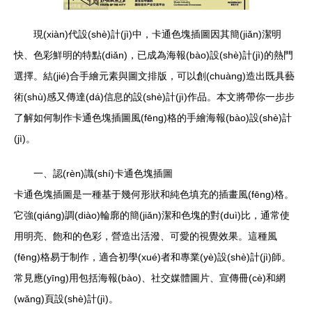
現(xiàn)代設(shè)計(jì)中，卡通色塊插圖因其簡(jiǎn)潔明
快、色彩鮮明的特點(diǎn)，已成為海報(bào)設(shè)計(jì)的熱門
選擇。結(jié)合手繪元素與圖文排版，可以創(chuàng)造出既具藝
術(shù)感又傳達(dá)信息的設(shè)計(jì)作品。本文將帶你一步步
了解如何制作卡通色塊插圖風(fēng)格的手繪海報(bào)設(shè)計
(jì)。
一、認(rèn)識(shí)卡通色塊插圖
卡通色塊插圖是一種基于幾何形狀和純色填充的插畫風(fēng)格。
它強(qiáng)調(diào)輪廓的簡(jiǎn)潔和色塊的對(duì)比，通常使
用明亮、飽和的色彩，營造出活潑、可愛的視覺效果。這種風
(fēng)格易于制作，適合初學(xué)者和專業(yè)設(shè)計(jì)師。
常見應(yīng)用包括海報(bào)、社交媒體圖片、宣傳冊(cè)和網
(wǎng)頁設(shè)計(jì)。