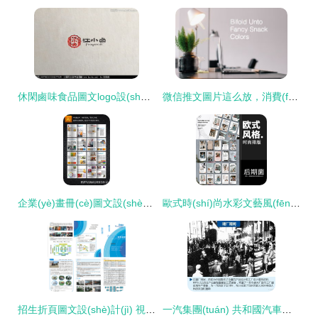
休閑鹵味食品圖文logo設(shè)計(jì) 匯圖網(wǎng)懸賞平臺(tái)的價(jià)值與實(shí)踐
微信推文圖片這么放，消費(fèi)者才會(huì)被吸引！
企業(yè)畫冊(cè)圖文設(shè)計(jì)精選 高清CDR模板大全與排版指南
歐式時(shí)尚水彩文藝風(fēng) 服裝新品海報(bào)的雜志風(fēng)圖文排版藝術(shù)
招生折頁圖文設(shè)計(jì) 視覺與信息融合的藝術(shù)
一汽集團(tuán) 共和國汽車工業(yè)長(zhǎng)子的壯麗征程