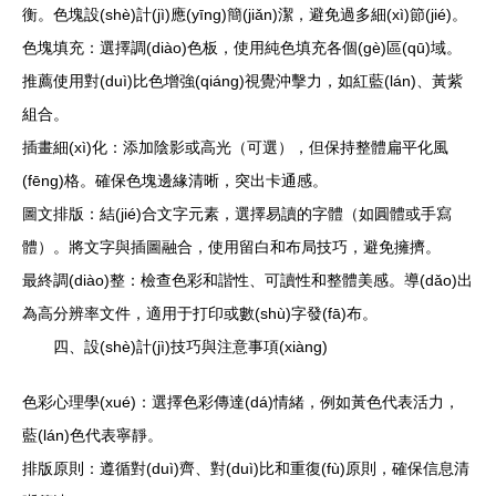
衡。色塊設(shè)計(jì)應(yīng)簡(jiǎn)潔，避免過多細(xì)節(jié)。
色塊填充：選擇調(diào)色板，使用純色填充各個(gè)區(qū)域。
推薦使用對(duì)比色增強(qiáng)視覺沖擊力，如紅藍(lán)、黃紫
組合。
插畫細(xì)化：添加陰影或高光（可選），但保持整體扁平化風
(fēng)格。確保色塊邊緣清晰，突出卡通感。
圖文排版：結(jié)合文字元素，選擇易讀的字體（如圓體或手寫
體）。將文字與插圖融合，使用留白和布局技巧，避免擁擠。
最終調(diào)整：檢查色彩和諧性、可讀性和整體美感。導(dǎo)出
為高分辨率文件，適用于打印或數(shù)字發(fā)布。
四、設(shè)計(jì)技巧與注意事項(xiàng)
色彩心理學(xué)：選擇色彩傳達(dá)情緒，例如黃色代表活力，
藍(lán)色代表寧靜。
排版原則：遵循對(duì)齊、對(duì)比和重復(fù)原則，確保信息清