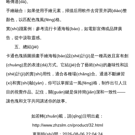
晰傳達(dá)。
手繪融合：如果使用手繪元素，掃描后用軟件去背景并調(diào)整
顏色，以匹配色塊風(fēng)格。
實(shí)踐案例：參考流行卡通海報(bào)，如電影宣傳或品牌廣
告，從中汲取靈感。
五、總結(jié)
卡通色塊插圖插畫手繪海報(bào)設(shè)計(jì)是一種高效且富有創
(chuàng)意的表達(dá)方式。它結(jié)合了藝術(shù)的趣味性和設
(shè)計(jì)的實(shí)用性，適合各種場(chǎng)合。通過不斷練習
(xí)和實(shí)驗(yàn)，你可以掌握這一風(fēng)格，制作出引人注
目的視覺作品。記住，關(guān)鍵是保持簡(jiǎn)潔和一致性——
讓色塊和文字共同講述你的故事。
如若轉(zhuǎn)載，請(qǐng)注明出處：
http://www.zhzslm.cn/product/32.html
更新時(shí)間：2026-08-06 22:04:24