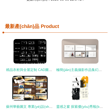
最新產(chǎn)品
Product
精品衣柜與全屋定制 CAD圖紙資源與設(shè)計(jì)圖庫解析
極簡(jiǎn)主義攝影作品集幻燈片模板 qodie - 簡(jiǎn)約商務(wù)圖文設(shè)計(jì)指南
蘇州華藝圖文 專業(yè)設(shè)計(jì)印刷企業(yè)畫冊(cè)樣本，一本起做彰顯品質(zhì)
靈感之窗 探索優(yōu)秀報(bào)刊雜志圖文排版的視覺盛宴